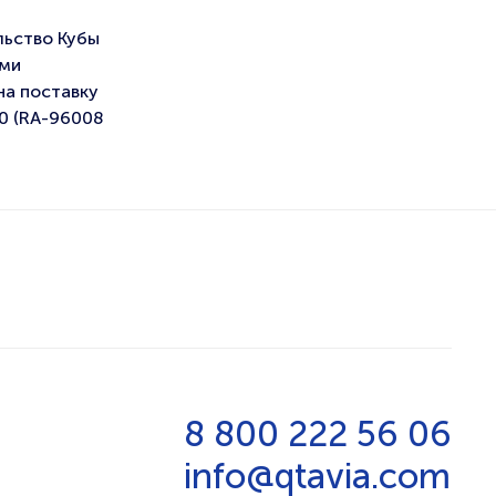
льство Кубы
ыми
на поставку
00 (RA-96008
8 800 222 56 06
info@qtavia.com