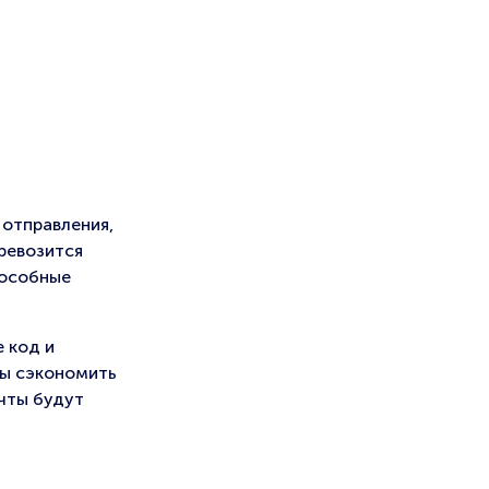
 отправления,
ревозится
пособные
 код и
бы сэкономить
очты будут