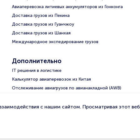
Авиаперевозка литиевых аккумуляторов из Гонконга
Доставка грузов из Пекина
Доставка грузов из Гуанчжоу
Доставка грузов из Шанхая
Международное экспедирование грузов
Дополнительно
IT решения в логистике
Калькулятор авиаперевозок из Китая
Отслеживание авиагрузов по авианакладной (AWB)
Отследить посылку для физ. лица
взаимодействия с нашим сайтом. Просматривая этот веб-
Карта сайта
Политика конфиденциальности