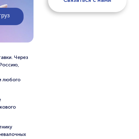
Связаться с нами
авки. Через
 Россию,
и любого
е
кового
тнику
ревалочных