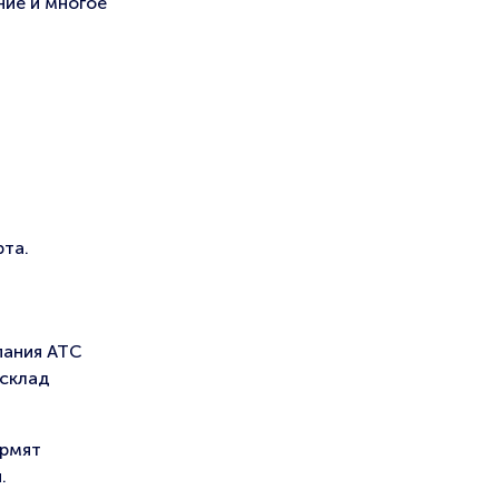
ние и многое
рта.
пания АТС
 склад
ормят
.