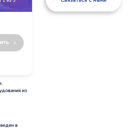
Связаться с нами
 1 из 3
ить
е.
удования из
веден в