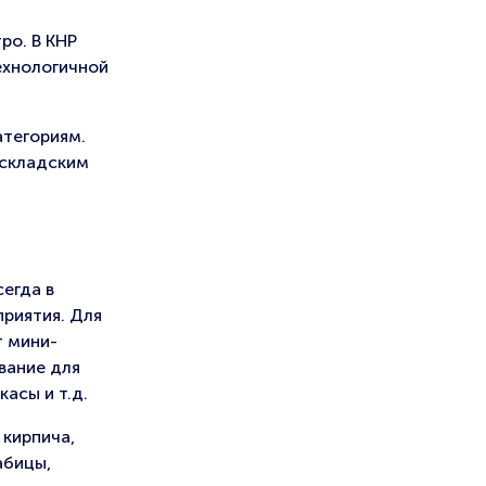
ро. В КНР
ехнологичной
атегориям.
 складским
сегда в
приятия. Для
т мини-
вание для
асы и т.д.
 кирпича,
абицы,