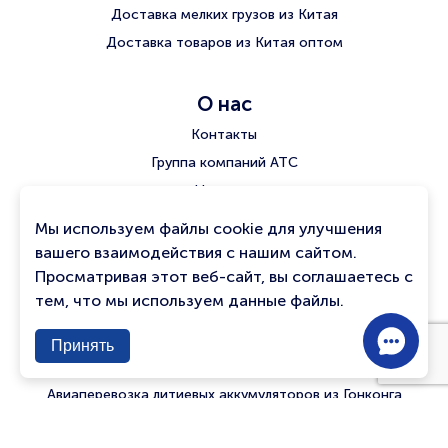
Доставка мелких грузов из Китая
Доставка товаров из Китая оптом
О нас
Контакты
Группа компаний АТС
Новости
История АТС
Мы используем файлы cookie для улучшения
Часто задаваемые вопросы
вашего взаимодействия с нашим сайтом.
Просматривая этот веб-сайт, вы соглашаетесь с
тем, что мы используем данные файлы.
Решения
Contac
Чартерные авиаперевозки грузов
Принять
Us
Авиаперевозки в города РФ транзитом через Таиланд
Авиаперевозка литиевых аккумуляторов из Гонконга
Доставка грузов из Пекина