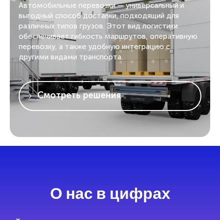
Автомобильные перевозки — универсальный и
выгодный способ доставки, подходящий для
различных типов грузов. Этот вид логистики
обеспечивает гибкость маршрутов, оперативную
перевозку, а также удобную интеграцию с
другими видами транспорта.
Смотреть решения
О нас в цифрах