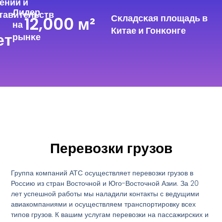
ений и
Лидер
тавительств
Сĸладсĸая площадь в
12,000
 м²
на
Китае и Гонĸонге
ет
рынĸе
Перевозки грузов
Группа компаний АТС осуществляет перевозки грузов в
Россию из стран Восточной и Юго-Восточной Азии. За 20
лет успешной работы мы наладили контакты с ведущими
авиакомпаниями и осуществляем транспортировку всех
типов грузов. К вашим услугам перевозки на пассажирских и