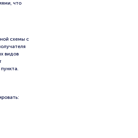
иями, что
ной схемы с
получателя
ых видов
т
 пункта.
ировать: