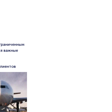
ограниченным
ся важные
клиентов