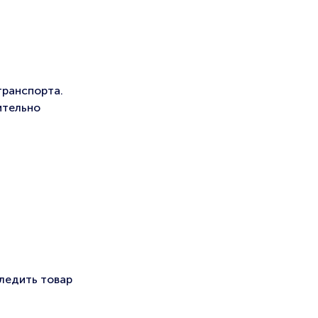
транспорта.
ительно
ледить товар