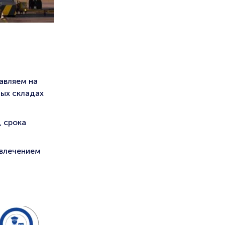
равляем на
ных складах
, срока
ивлечением