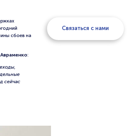
ержках
Связаться с нами
огодний
ины сбоев на
л Авраменко
:
еходы,
тдельные
д сейчас