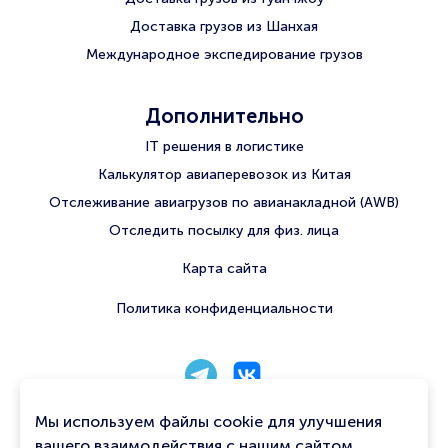
Доставка грузов из Шанхая
Международное экспедирование грузов
Дополнительно
IT решения в логистике
Калькулятор авиаперевозок из Китая
Отслеживание авиагрузов по авианакладной (AWB)
Отследить посылку для физ. лица
Карта сайта
Политика конфиденциальности
8 800 222 56 06
Мы используем файлы cookie для улучшения
info@qtavia.com
вашего взаимодействия с нашим сайтом.