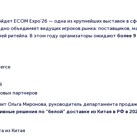
йдет ECOM Expo’26 — одна из крупнейших выставок в сф
дно объединяет ведущих игроков рынка: поставщиков, м
елей ритейла. В этом году организаторы ожидают
более 9
erce
й
новых партнеров
упит Ольга Миронова, руководитель департамента прода
вные решения по “белой” доставке из Китая в РФ в 202
а из Китая