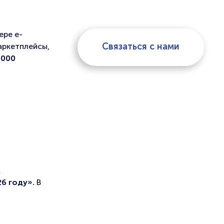
ере e-
Связаться с нами
аркетплейсы,
 000
ж
6 году».
В