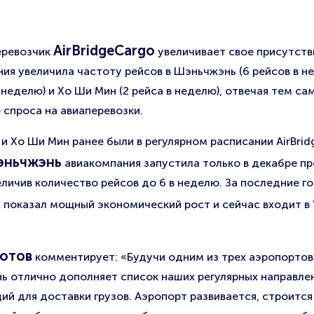
AirBridgeCargo
еревозчик
увеличивает свое присутстви
ия увеличила частоту рейсов в Шэньчжэнь (6 рейсов в не
в неделю) и Хо Ши Мин (2 рейса в неделю), отвечая тем са
 спроса на авиаперевозки.
 и Хо Ши Мин ранее были в регулярном расписании AirBrid
эньчжэнь
авиакомпания запустила только в декабре пр
еличив количество рейсов до 6 в неделю. За последние г
показал мощный экономический рост и сейчас входит в
Зотов
комментирует: «Будучи одним из трех аэропортов
 отлично дополняет список наших регулярных направлен
 для доставки грузов. Аэропорт развивается, строится