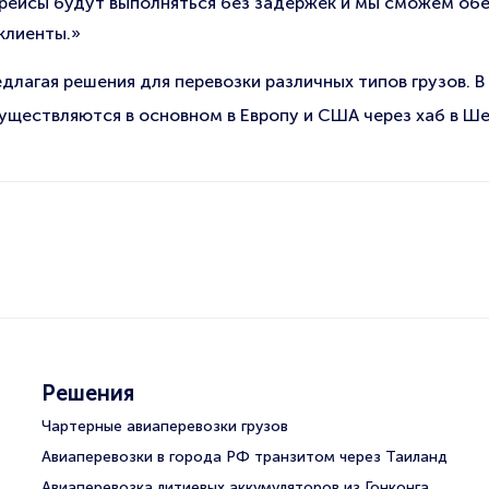
 рейсы будут выполняться без задержек и мы сможем об
клиенты.»
редлагая решения для перевозки различных типов грузов. 
существляются в основном в Европу и США через хаб в Ш
Решения
Чартерные авиаперевозки грузов
Авиаперевозки в города РФ транзитом через Таиланд
Авиаперевозка литиевых аккумуляторов из Гонконга