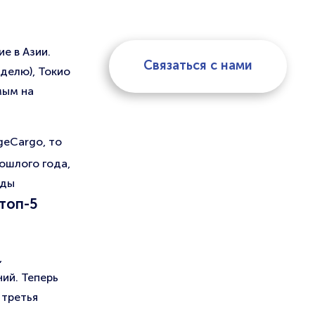
е в Азии.
Связаться с нами
делю), Токио
мым на
geCargo, то
ошлого года,
оды
то
п-5
,
ий. Теперь
 третья