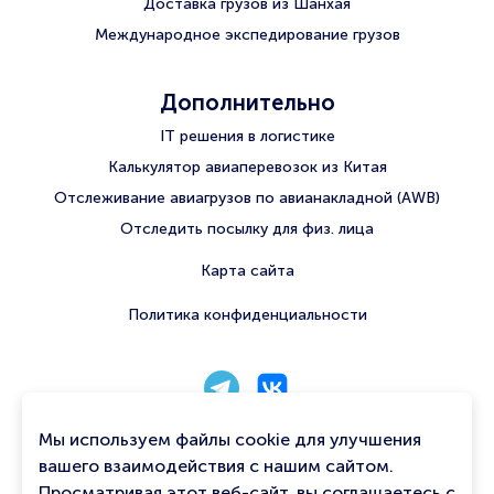
Доставка грузов из Шанхая
Международное экспедирование грузов
Дополнительно
IT решения в логистике
Калькулятор авиаперевозок из Китая
Отслеживание авиагрузов по авианакладной (AWB)
Отследить посылку для физ. лица
Карта сайта
Политика конфиденциальности
8 800 222 56 06
Мы используем файлы cookie для улучшения
info@qtavia.com
вашего взаимодействия с нашим сайтом.
Просматривая этот веб-сайт, вы соглашаетесь с